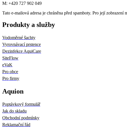
M: +420 727 902 049
Tato e-mailová adresa je chráněna před spamboty. Pro její zobrazení m
Produkty a služby
Vodoměrné šachty
Vyrovnávací prstence
Dezinfekce AquiCare
SiteFlow
eVaK
Pro obce
Pro firmy
Aquion
Poptávkový formulář
Jak do skladu
Obchodní podmínky
Reklamační řád