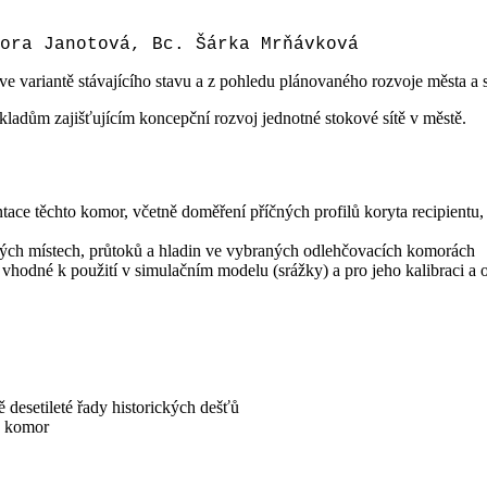
ra Janotová, Bc. Šárka Mrňávková
 ve variantě stávajícího stavu a z pohledu plánovaného rozvoje města a
kladům zajišťujícím koncepční rozvoj jednotné stokové sítě v městě.
ce těchto komor, včetně doměření příčných profilů koryta recipientu,
ných místech, průtoků a hladin ve vybraných odlehčovacích komorách
odné k použití v simulačním modelu (srážky) a pro jeho kalibraci a o
 desetileté řady historických dešťů
h komor