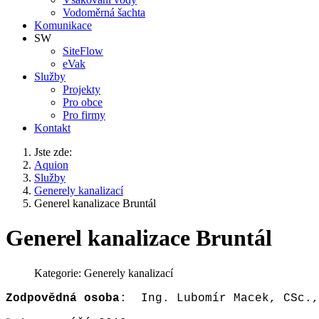
Vodoměrná šachta
Komunikace
SW
SiteFlow
eVak
Služby
Projekty
Pro obce
Pro firmy
Kontakt
Jste zde:
Aquion
Služby
Generely kanalizací
Generel kanalizace Bruntál
Generel kanalizace Bruntál
Kategorie:
Generely kanalizací
Zodpovědná
osoba
: Ing. Lubomír Macek, CSc.,