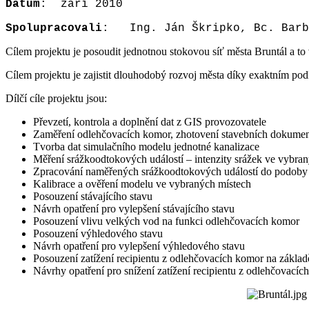
Datum
: září 2010
Spolupracovali
: Ing. Ján Škripko, Bc. Barbo
Cílem projektu je posoudit jednotnou stokovou síť města Bruntál a to
Cílem projektu je zajistit dlouhodobý rozvoj města díky exaktním pod
Dílčí cíle projektu jsou:
Převzetí, kontrola a doplnění dat z GIS provozovatele
Zaměření odlehčovacích komor, zhotovení stavebních dokumenta
Tvorba dat simulačního modelu jednotné kanalizace
Měření srážkoodtokových událostí – intenzity srážek ve vybra
Zpracování naměřených srážkoodtokových událostí do podoby vh
Kalibrace a ověření modelu ve vybraných místech
Posouzení stávajícího stavu
Návrh opatření pro vylepšení stávajícího stavu
Posouzení vlivu velkých vod na funkci odlehčovacích komor
Posouzení výhledového stavu
Návrh opatření pro vylepšení výhledového stavu
Posouzení zatížení recipientu z odlehčovacích komor na základě
Návrhy opatření pro snížení zatížení recipientu z odlehčovacíc