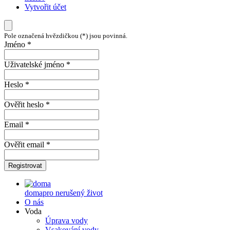
Vytvořit účet
Pole označená hvězdičkou (*) jsou povinná.
Jméno *
Uživatelské jméno *
Heslo *
Ověřit heslo *
Email *
Ověřit email *
Registrovat
doma
pro nerušený život
O nás
Voda
Úprava vody
Vsakování vody