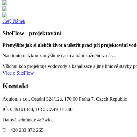
Celý článek
SiteFlow - projektování
Přemýšlíte jak si ulehčit život a ušetřit práci při projektování vod
Nad touto otázkou zamýšlíme často a trápí každého z nás...
Všichni kdo projektuje vodovody a kanalizace a jiné liniové stavby p
Více o SiteFlow
Kontakt
Aquion, s.r.o., Osadní 324/12a, 170 00 Praha 7, Czech Republic
IČO: 49101340, DIČ: CZ49101340
Datová schránka: 4c7wkk
T: +420 283 872 265