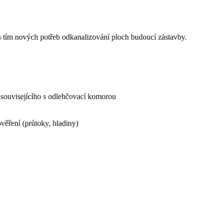
 s tím nových potřeb odkanalizování ploch budoucí zástavby.
 souvisejícího s odlehčovací komorou
věření (průtoky, hladiny)