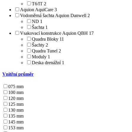
T6/IT
2
Aquion AquiCare
3
Vodoměrná šachta Aquion Danwell
2
ND
1
Šachta
1
Vsakovací konstrukce Aquion QBH
17
Quadra Bloky
11
Šachty
2
Quadra Tunel
2
Moduly
1
Deska drenážní
1
Vnitřní průměr
075 mm
100 mm
120 mm
125 mm
130 mm
135 mm
145 mm
153 mm