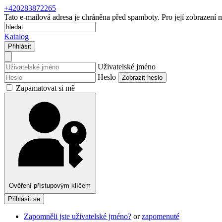
+420283872265
Tato e-mailová adresa je chráněna před spamboty. Pro její zobrazení m
Katalog
Přihlásit
Uživatelské jméno
Heslo
Zobrazit heslo
Zapamatovat si mě
Ověření přístupovým klíčem
Přihlásit se
Zapomněli jste uživatelské jméno?
or
zapomenuté