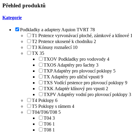
Přehled produktů
Kategorie
Podkladky a adaptery Aquion TVRT
78
T1 Prstence vyrvonávací ploché, zámkové a klínové
T2 Prstence ukosené k chodníku
2
T3 Kónusy roznašecí
10
TX
35
TXOV Podkladky pro vodovody
4
TXOS Adaptéry pro šachty
3
TXP Adaptéry pro plovoucí poklopy
5
TX Adaptéry pro uliční vpusti
9
TXS Vodící prstence pro plovoucí poklopy
9
TXK Adaptér klínový pro vpusti
2
TXPV Adaptéry vodní pro plovoucí poklopy
3
T4 Poklopy
6
T5 Poklopy s rámem
4
T04/T06/T08
5
T04
3
T06
1
T08
1