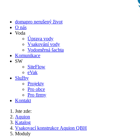
doma
pro nerušený život
O nás
Voda
Úprava vody
Vsakování vody
Vodoměrná šachta
Komunikace
SW
SiteFlow
eVak
Služby
Projekty
Pro obce
Pro firmy
Kontakt
Jste zde:
Aquion
Katalog
Vsakovací konstrukce Aquion QBH
Moduly