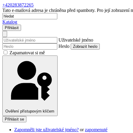
+420283872265
Tato e-mailová adresa je chráněna před spamboty. Pro její zobrazení m
Katalog
Přihlásit
Uživatelské jméno
Heslo
Zobrazit heslo
Zapamatovat si mě
Ověření přístupovým klíčem
Přihlásit se
Zapomněli jste uživatelské jméno?
or
zapomenuté