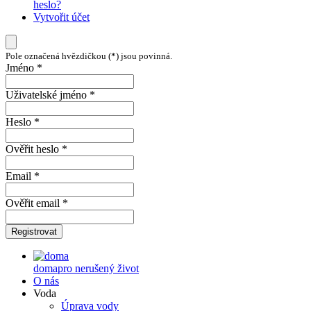
heslo?
Vytvořit účet
Pole označená hvězdičkou (*) jsou povinná.
Jméno *
Uživatelské jméno *
Heslo *
Ověřit heslo *
Email *
Ověřit email *
Registrovat
doma
pro nerušený život
O nás
Voda
Úprava vody