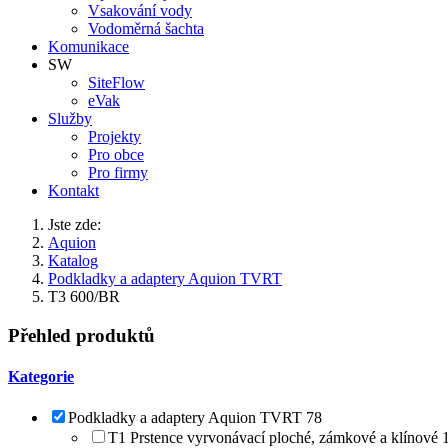
Vsakování vody
Vodoměrná šachta
Komunikace
SW
SiteFlow
eVak
Služby
Projekty
Pro obce
Pro firmy
Kontakt
Jste zde:
Aquion
Katalog
Podkladky a adaptery Aquion TVRT
T3 600/BR
Přehled produktů
Kategorie
Podkladky a adaptery Aquion TVRT
78
T1 Prstence vyrvonávací ploché, zámkové a klínové