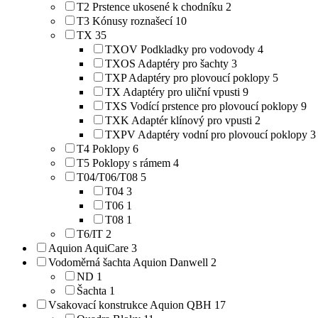
T2 Prstence ukosené k chodníku
2
T3 Kónusy roznašecí
10
TX
35
TXOV Podkladky pro vodovody
4
TXOS Adaptéry pro šachty
3
TXP Adaptéry pro plovoucí poklopy
5
TX Adaptéry pro uliční vpusti
9
TXS Vodící prstence pro plovoucí poklopy
9
TXK Adaptér klínový pro vpusti
2
TXPV Adaptéry vodní pro plovoucí poklopy
3
T4 Poklopy
6
T5 Poklopy s rámem
4
T04/T06/T08
5
T04
3
T06
1
T08
1
T6/IT
2
Aquion AquiCare
3
Vodoměrná šachta Aquion Danwell
2
ND
1
Šachta
1
Vsakovací konstrukce Aquion QBH
17