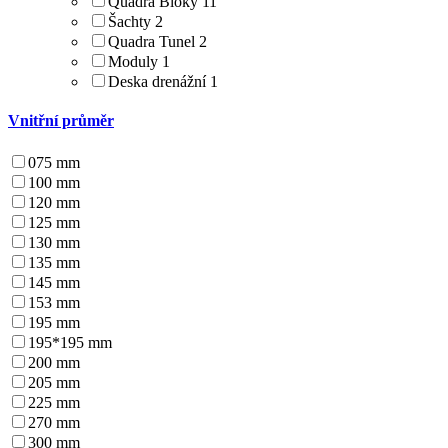
Quadra Bloky
11
Šachty
2
Quadra Tunel
2
Moduly
1
Deska drenážní
1
Vnitřní průměr
075 mm
100 mm
120 mm
125 mm
130 mm
135 mm
145 mm
153 mm
195 mm
195*195 mm
200 mm
205 mm
225 mm
270 mm
300 mm